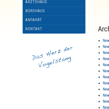
ÄRZTEHAUS
BÜROHAUS
ANFAHRT
Arc
KONTAKT
New
New
New
New
New
New
New
New
New
New
New
New